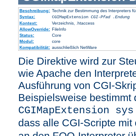
Beschreibung:
Technik zur Bestimmung des Interpreters fü
Syntax:
CGIMapExtension
CGI-Pfad
.Endung
Kontext:
Verzeichnis, .htaccess
AllowOverride:
FileInfo
Status:
Core
Modul:
core
Kompatibilität:
ausschließlich NetWare
Die Direktive wird zur St
wie Apache den Interpreter
Ausführung von CGI-Skrip
Beispielsweise bestimmt
CGIMapExtension sys
dass alle CGI-Scripte mi
an den FOO-Interpreter 