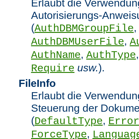
Erlaubt die Verwendun
Autorisierungs-Anwei
(
,
AuthDBMGroupFile
,
AuthDBMUserFile
A
,
AuthName
AuthType
usw.
).
Require
FileInfo
Erlaubt die Verwendung
Steuerung der Dokume
(
,
DefaultType
Erro
,
ForceType
Languag