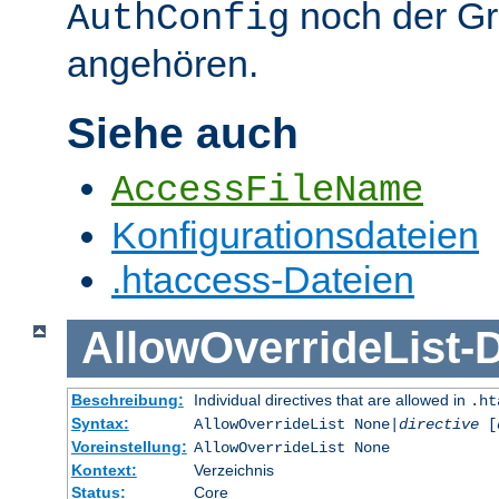
noch der G
AuthConfig
angehören.
Siehe auch
AccessFileName
Konfigurationsdateien
.htaccess-Dateien
AllowOverrideList
-
D
Beschreibung:
Individual directives that are allowed in
.ht
Syntax:
AllowOverrideList None|
directive
[
Voreinstellung:
AllowOverrideList None
Kontext:
Verzeichnis
Status:
Core