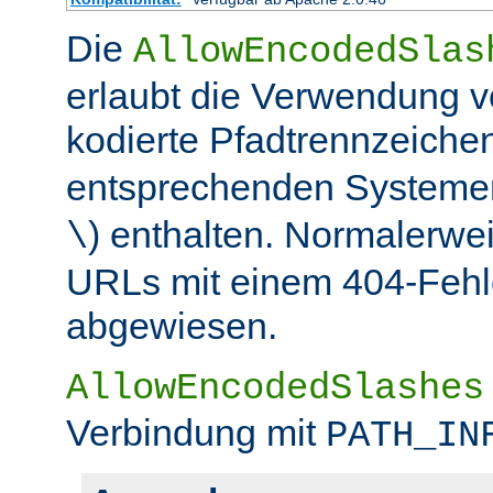
Die
AllowEncodedSlas
erlaubt die Verwendung 
kodierte Pfadtrennzeichen
entsprechenden Systemen
) enthalten. Normalerwe
\
URLs mit einem 404-Fehle
abgewiesen.
AllowEncodedSlashes
Verbindung mit
PATH_IN