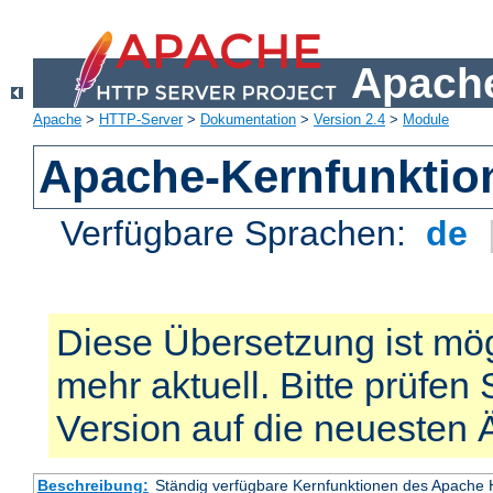
Apache
Apache
>
HTTP-Server
>
Dokumentation
>
Version 2.4
>
Module
Apache-Kernfunktio
Verfügbare Sprachen:
de
Diese Übersetzung ist mög
mehr aktuell. Bitte prüfen 
Version auf die neuesten
Beschreibung:
Ständig verfügbare Kernfunktionen des Apache