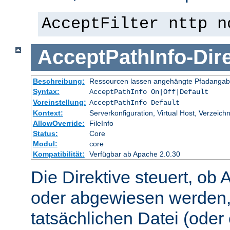
AcceptFilter nttp n
AcceptPathInfo
-
Dir
Beschreibung:
Ressourcen lassen angehängte Pfadangab
Syntax:
AcceptPathInfo On|Off|Default
Voreinstellung:
AcceptPathInfo Default
Kontext:
Serverkonfiguration, Virtual Host, Verzeichn
AllowOverride:
FileInfo
Status:
Core
Modul:
core
Kompatibilität:
Verfügbar ab Apache 2.0.30
Die Direktive steuert, ob 
oder abgewiesen werden,
tatsächlichen Datei (oder 