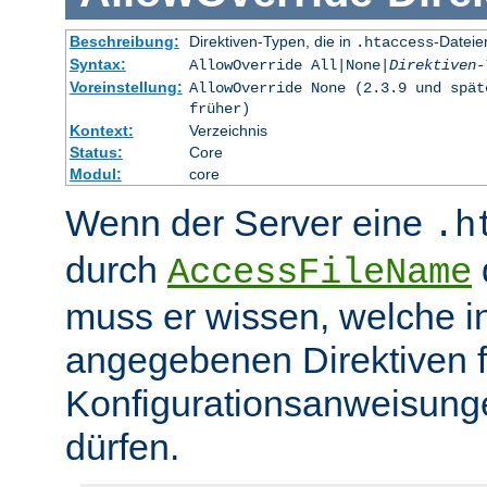
Beschreibung:
Direktiven-Typen, die in
-Dateie
.htaccess
Syntax:
AllowOverride All|None|
Direktiven-
Voreinstellung:
AllowOverride None (2.3.9 und spät
früher)
Kontext:
Verzeichnis
Status:
Core
Modul:
core
Wenn der Server eine
.h
durch
d
AccessFileName
muss er wissen, welche in
angegebenen Direktiven 
Konfigurationsanweisung
dürfen.