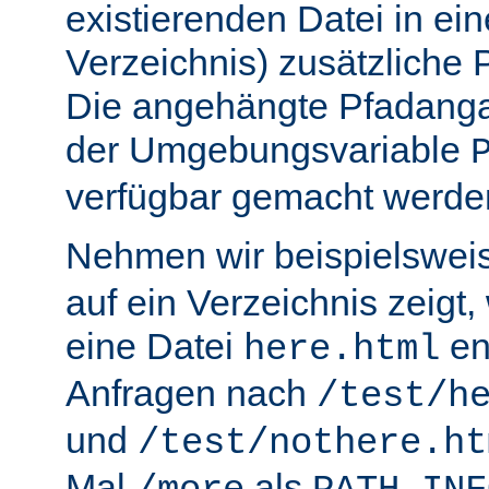
existierenden Datei in ei
Verzeichnis) zusätzliche
Die angehängte Pfadanga
der Umgebungsvariable
verfügbar gemacht werde
Nehmen wir beispielswei
auf ein Verzeichnis zeigt,
eine Datei
en
here.html
Anfragen nach
/test/h
und
/test/nothere.ht
Mal
als