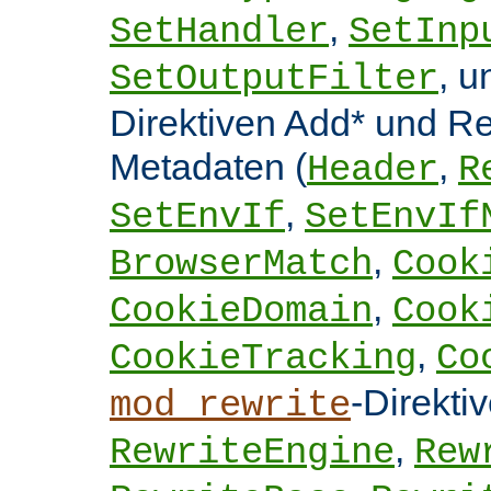
,
SetHandler
SetInp
, 
SetOutputFilter
Direktiven Add* und 
Metadaten (
,
Header
R
,
SetEnvIf
SetEnvIf
,
BrowserMatch
Cook
,
CookieDomain
Cook
,
CookieTracking
Co
-Direkti
mod_rewrite
,
RewriteEngine
Rew