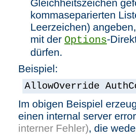
Gleichheitszeichen gef
kommaseparierten List
Leerzeichen) angeben,
mit der
-Direk
Options
dürfen.
Beispiel:
AllowOverride AuthC
Im obigen Beispiel erzeug
einen internal server erro
interner Fehler)
, die wed