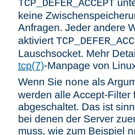
unte
TCP_DEFER_ACCEPT
keine Zwischenspeicher
Anfragen. Jeder andere W
aktiviert
TCP_DEFER_ACC
Lauschsocket. Mehr Detail
tcp(7)
-Manpage von Linux
Wenn Sie
als Argu
none
werden alle Accept-Filter 
abgeschaltet. Das ist sinnv
bei denen der Server zue
muss, wie zum Beispiel
n