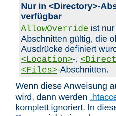
Nur in <Directory>-Ab
verfügbar
ist nur
AllowOverride
Abschnitten gültig, die 
Ausdrücke definiert wurd
-,
<Location>
<Direc
-Abschnitten.
<Files>
Wenn diese Anweisung a
wird, dann werden
.htacc
komplett ignoriert. In die