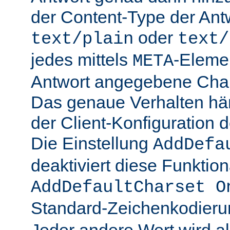
der Content-Type der Ant
oder
text/plain
text/
jedes mittels
-Elemen
META
Antwort angegebene Char
Das genaue Verhalten hän
der Client-Konfiguration 
Die Einstellung
AddDefa
deaktiviert diese Funktiona
AddDefaultCharset O
Standard-Zeichenkodier