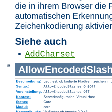
die in ihrem Browser die 
automatischen Erkennung
Zeichenkodierung aktivier
Siehe auch
AddCharset
AllowEncodedSlas
Beschreibung:
Legt fest, ob kodierte Pfadtrennzeichen i
Syntax:
AllowEncodedSlashes On|Off
Voreinstellung:
AllowEncodedSlashes Off
Kontext:
Serverkonfiguration, Virtual Host
Status:
Core
Modul:
core
Kompatibilität:
Verfügbar ab Apache 2.0.46