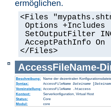
ermöglichen.
<Files "mypaths.sht
Options +Includes
SetOutputFilter IN
AcceptPathInfo On
</Files>
AccessFileName
-
Di
Beschreibung:
Name der dezentralen Konfigurationsdatei
Syntax:
AccessFileName
Dateiname
[
Dateinam
Voreinstellung:
AccessFileName .htaccess
Kontext:
Serverkonfiguration, Virtual Host
Status:
Core
Modul:
core