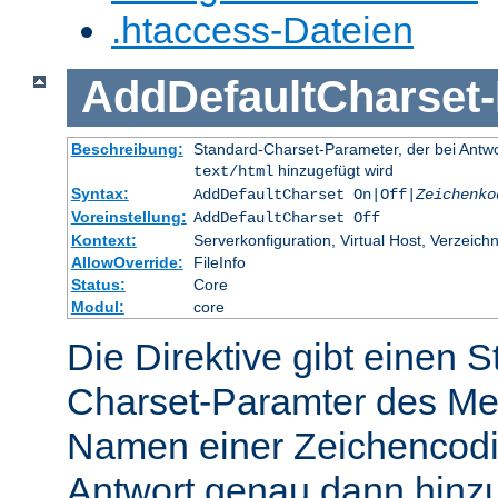
.htaccess-Dateien
AddDefaultCharset
-
Beschreibung:
Standard-Charset-Parameter, der bei Ant
hinzugefügt wird
text/html
Syntax:
AddDefaultCharset On|Off|
Zeichenko
Voreinstellung:
AddDefaultCharset Off
Kontext:
Serverkonfiguration, Virtual Host, Verzeichn
AllowOverride:
FileInfo
Status:
Core
Modul:
core
Die Direktive gibt einen 
Charset-Paramter des Me
Namen einer Zeichencodie
Antwort genau dann hinzu