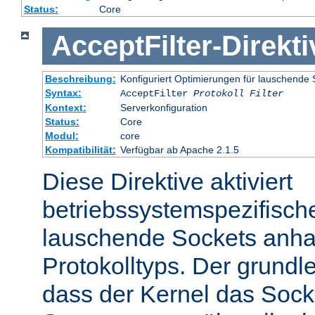
Status:
Core
AcceptFilter
-
Direkti
Beschreibung:
Konfiguriert Optimierungen für lauschende 
Syntax:
AcceptFilter
Protokoll
Filter
Kontext:
Serverkonfiguration
Status:
Core
Modul:
core
Kompatibilität:
Verfügbar ab Apache 2.1.5
Diese Direktive aktiviert
betriebssystemspezifisch
lauschende Sockets anh
Protokolltyps. Der grundl
dass der Kernel das Sock