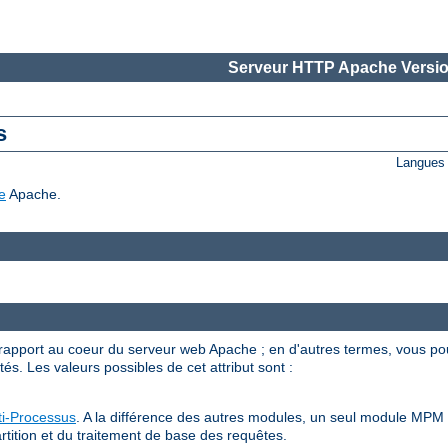
Serveur HTTP Apache Versio
s
Langues 
e
Apache.
apport au coeur du serveur web Apache ; en d'autres termes, vous po
s. Les valeurs possibles de cet attribut sont :
i-Processus
. A la différence des autres modules, un seul module MPM p
rtition et du traitement de base des requêtes.