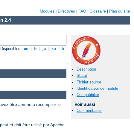
Modules
|
Directives
|
FAQ
|
Glossaire
|
Plan du site
n 2.4
Disponibles:
en
|
fr
|
ja
|
ko
|
tr
Description
Statut
Fichier source
Identificateur de module
Compatibilité
Voir aussi
uvez être amené à recompiler le
Commentaires
eut et doit être utilisé par Apache