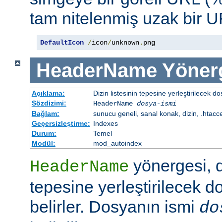
tam nitelenmiş uzak bir UR
DefaultIcon
/
icon
/
unknown
.
png
HeaderName
Yöner
Açıklama:
Dizin listesinin tepesine yerleştirilecek do
Sözdizimi:
HeaderName
dosya-ismi
Bağlam:
sunucu geneli, sanal konak, dizin, .htacc
Geçersizleştirme:
Indexes
Durum:
Temel
Modül:
mod_autoindex
yönergesi, di
HeaderName
tepesine yerleştirilecek d
belirler. Dosyanın ismi
do