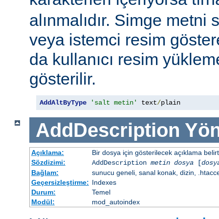
alınmalıdır. Simge metni
veya istemci resim göster
da kullanıcı resim yüklem
gösterilir.
AddAltByType
'salt metin'
 text
/
plain
AddDescription
Yön
Açıklama:
Bir dosya için gösterilecek açıklama belirtil
Sözdizimi:
AddDescription
metin dosya
[
dosy
Bağlam:
sunucu geneli, sanal konak, dizin, .htacc
Geçersizleştirme:
Indexes
Durum:
Temel
Modül:
mod_autoindex