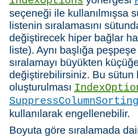
IndexOptions
seçeneği ile kullanılmışsa s
listenin sıralamasını sütun
değiştirecek hiper bağlar hali
liste). Aynı başlığa peşpeşe
sıralamayı büyükten küçüğe
değiştirebilirsiniz. Bu sütun
oluşturulması
IndexOptio
SuppressColumnSortin
kullanılarak engellenebilir.
Boyuta göre sıralamada dai