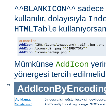
sadece 
^^BLANKICON^^
kullanılır, dolayısıyla
Ind
kullanıyorsan
HTMLTable
#Examples
AddIcon
(
IMG
,/
icons
/
image
.
png
)
.
gif 
.
jpg 
.
AddIcon
/
icons
/
dir
.
png 
^^
DIRECTORY
^^
AddIcon
/
icons
/
backup
.
png 
*~
Mümkünse
yer
AddIcon
yönergesi tercih edilmelidi
AddIconByEncodin
Açıklama:
Bir dosya için gösterilecek simgeyi dosy
Sözdizimi:
AddIconByEncoding
simge
MIME-kod