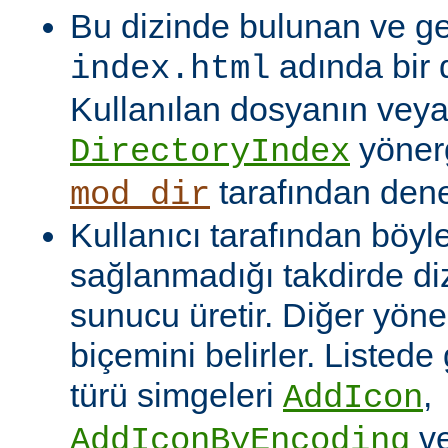
Bu dizinde bulunan ve ge
adında bir 
index.html
Kullanılan dosyanın veya
yönerg
DirectoryIndex
tarafından denet
mod_dir
Kullanıcı tarafından böyl
sağlanmadığı takdirde dizi
sunucu üretir. Diğer yöne
biçemini belirler. Listede
türü simgeleri
,
AddIcon
v
AddIconByEncoding