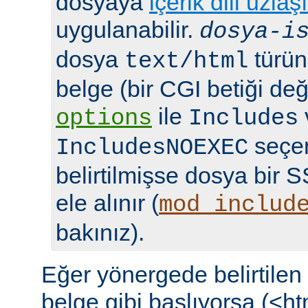
dosyaya
içerik dili uzlaş
uygulanabilir.
dosya-i
dosya
türün
text/html
belge (bir CGI betiği deği
ile
options
Includes
seçen
IncludesNOEXEC
belirtilmişse dosya bir S
ele alınır (
mod_includ
bakınız).
Eğer yönergede belirtile
belge gibi başlıyorsa (<ht