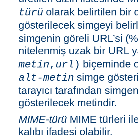
olarak belirtilen bir 
türü
gösterilecek simgeyi belir
simgenin göreli URL’si (%
nitelenmiş uzak bir URL 
biçeminde ol
metin
,
url
)
simge göster
alt-metin
tarayıcı tarafından simge
gösterilecek metindir.
MIME-türü
MIME türleri il
kalıbı ifadesi olabilir.