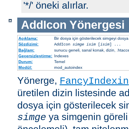
'*/' öneki alırlar.
AddIcon
Yönergesi
Açıklama:
Bir dosya için gösterilecek simgeyi dosya 
Sözdizimi:
AddIcon
simge
isim
[
isim
] ...
Bağlam:
sunucu geneli, sanal konak, dizin, .htacc
Geçersizleştirme:
Indexes
Durum:
Temel
Modül:
mod_autoindex
Yönerge,
FancyIndexin
üretilen dizin listesinde a
dosya için gösterilecek sim
ya simgenin göreli
simge
öncelemeli), tam nitelenm