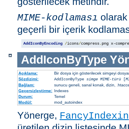
gösterilecek metindir.
olara
MIME-kodlaması
geçerli bir içerik kodlaması
AddIconByEncoding
/
icons
/
compress
.
png x-compr
AddIconByType
Yön
Açıklama:
Bir dosya için gösterilecek simgeyi dosya
Sözdizimi:
AddIconByType
simge
MIME-türü
[
M
Bağlam:
sunucu geneli, sanal konak, dizin, .htacc
Geçersizleştirme:
Indexes
Durum:
Temel
Modül:
mod_autoindex
Yönerge,
FancyIndexin
üretilen dizin listesinde 