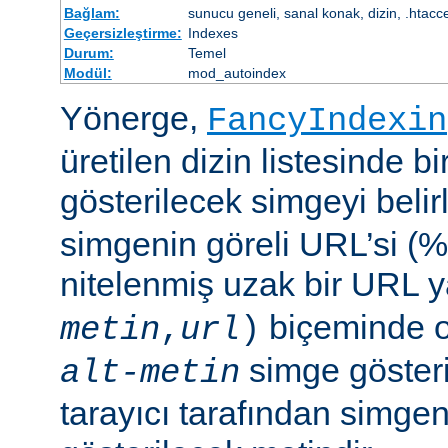
Bağlam:
sunucu geneli, sanal konak, dizin, .htacc
Geçersizleştirme:
Indexes
Durum:
Temel
Modül:
mod_autoindex
Yönerge,
FancyIndexin
üretilen dizin listesinde bi
gösterilecek simgeyi belir
simgenin göreli URL’si (%
nitelenmiş uzak bir URL 
biçeminde ol
metin
,
url
)
simge göster
alt-metin
tarayıcı tarafından simge