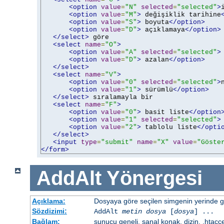
<option
value
=
"N"
selected
=
"selected"
>
<option
value
=
"M"
>
 değişiklik tarihine
<option
value
=
"S"
>
 boyuta
</option>
<option
value
=
"D"
>
 açıklamaya
</option>
</select>
 göre

<select
name
=
"O"
>
<option
value
=
"A"
selected
=
"selected"
>
<option
value
=
"D"
>
 azalan
</option>
</select>
<select
name
=
"V"
>
<option
value
=
"0"
selected
=
"selected"
>
<option
value
=
"1"
>
 sürümlü
</option>
</select>
 sıralamayla bir

<select
name
=
"F"
>
<option
value
=
"0"
>
 basit liste
</option
<option
value
=
"1"
selected
=
"selected"
>
<option
value
=
"2"
>
 tablolu liste
</opti
</select>
<input
type
=
"submit"
name
=
"X"
value
=
"Göste
</form>
AddAlt
Yönergesi
Açıklama:
Dosyaya göre seçilen simgenin yerinde gös
Sözdizimi:
AddAlt
metin
dosya
[
dosya
] ...
Bağlam:
sunucu geneli, sanal konak, dizin, .htacc