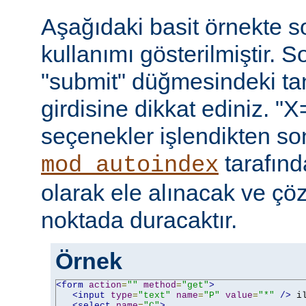
Aşağıdaki basit örnekte s
kullanımı gösterilmiştir. 
"submit" düğmesindeki t
girdisine dikkat ediniz. "X
seçenekler işlendikten so
tarafın
mod_autoindex
olarak ele alınacak ve ç
noktada duracaktır.
Örnek
<form
action
=
""
method
=
"get"
>
<input
type
=
"text"
name
=
"P"
value
=
"*"
/>
 i
<select
name
=
"C"
>