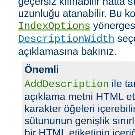
geçersiz kılınabilir hatta 
uzunluğu atanabilir. Bu ko
yönerges
IndexOptions
seç
DescriptionWidth
açıklamasına bakınız.
Önemli
ile t
AddDescription
açıklama metni HTML eti
karakter öğeleri içerebil
sütununun genişlik sını
bir HTML etiketinin içeriğ