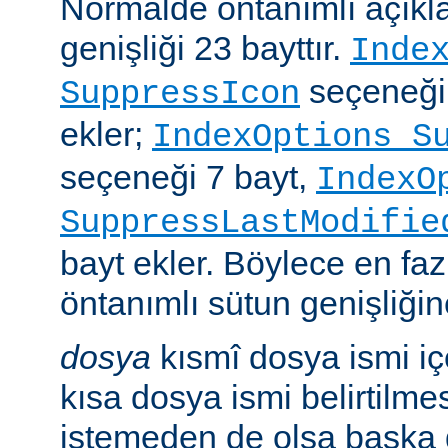
Normalde öntanımlı açıkl
genişliği 23 bayttır.
Inde
seçeneği
SuppressIcon
ekler;
IndexOptions S
seçeneği 7 bayt,
IndexO
SuppressLastModifie
bayt ekler. Böylece en faz
öntanımlı sütun genişliğine
dosya
kısmî dosya ismi i
kısa dosya ismi belirtilm
istemeden de olsa başka 