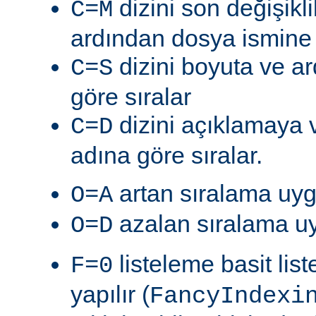
dizini son değişik
C=M
ardından dosya ismine g
dizini boyuta ve a
C=S
göre sıralar
dizini açıklamaya 
C=D
adına göre sıralar.
artan sıralama uyg
O=A
azalan sıralama uy
O=D
listeleme basit lis
F=0
yapılır (
FancyIndexi