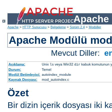
Apache 
Apache
>
HTTP Sunucusu
>
Belgeleme
>
Sürüm 2.4
>
Modüller
Apache Modülü mod
Mevcut Diller:
e
Açıklama:
Unix
veya Win32
kabuk komutunun yaptı
ls
dir
Durum:
Temel
Modül Betimleyici:
autoindex_module
Kaynak Dosyası:
mod_autoindex.c
Özet
Bir dizin içerik dosyası iki k