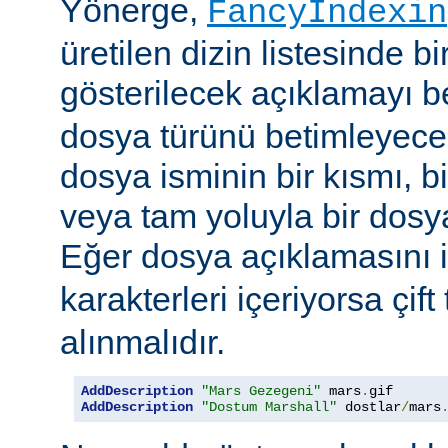
Yönerge,
FancyIndexin
üretilen dizin listesinde bi
gösterilecek açıklamayı be
dosya türünü betimleyecek
dosya isminin bir kısmı, bi
veya tam yoluyla bir dosya i
Eğer dosya açıklamasını 
karakterleri içeriyorsa çift 
alınmalıdır.
AddDescription
"Mars Gezegeni"
 mars
.
gif 
AddDescription
"Dostum Marshall"
 dostlar
/
mars