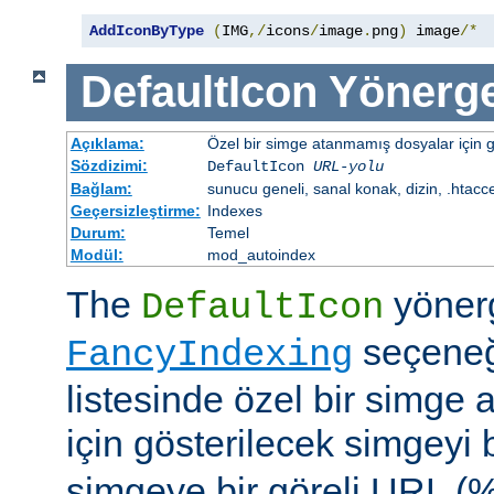
AddIconByType
(
IMG
,/
icons
/
image
.
png
)
 image
/*
DefaultIcon
Yönerge
Açıklama:
Özel bir simge atanmamış dosyalar için gö
Sözdizimi:
DefaultIcon
URL-yolu
Bağlam:
sunucu geneli, sanal konak, dizin, .htacc
Geçersizleştirme:
Indexes
Durum:
Temel
Modül:
mod_autoindex
The
yöner
DefaultIcon
seçeneği
FancyIndexing
listesinde özel bir simge
için gösterilecek simgeyi b
simgeye bir göreli URL (