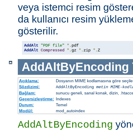
veya istemci resim göster
da kullanıcı resim yüklem
gösterilir.
AddAlt
"PDF file"
*.
AddAlt
Compressed
*.
gz 
*.
zip 
*.
Z
AddAltByEncoding
Açıklama:
Dosyanın MIME kodlamasına göre seçilen 
Sözdizimi:
AddAltByEncoding
metin
MIME-kodl
Bağlam:
sunucu geneli, sanal konak, dizin, .htacc
Geçersizleştirme:
Indexes
Durum:
Temel
Modül:
mod_autoindex
yöne
AddAltByEncoding