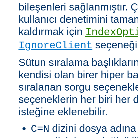
bileşenleri sağlanmıştır. Ç
kullanıcı denetimini tam
kaldırmak için
IndexOpt
seçeneği k
IgnoreClient
Sütun sıralama başlıkların
kendisi olan birer hiper 
sıralanan sorgu seçenekler
seçeneklerin her biri her di
isteğine eklenebilir.
dizini dosya adına 
C=N