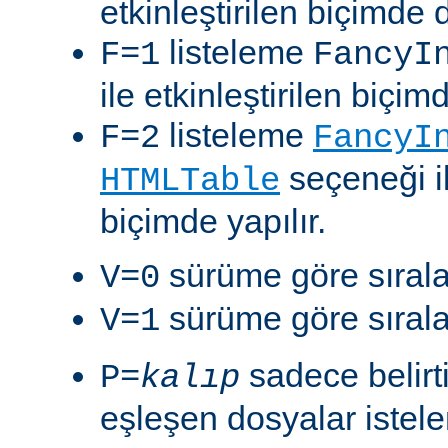
etkinleştirilen biçimde 
listeleme
F=1
FancyI
ile etkinleştirilen biçim
listeleme
F=2
FancyI
seçeneği il
HTMLTable
biçimde yapılır.
sürüme göre sıralam
V=0
sürüme göre sıralam
V=1
sadece belirt
P=
kalıp
eşleşen dosyalar istelen