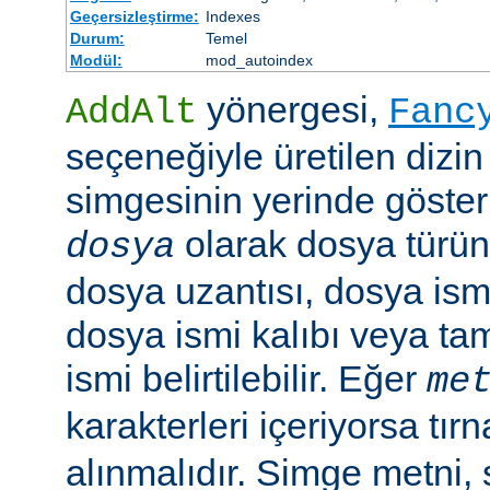
Geçersizleştirme:
Indexes
Durum:
Temel
Modül:
mod_autoindex
yönergesi,
AddAlt
Fanc
seçeneğiyle üretilen dizin
simgesinin yerinde gösteri
olarak dosya türün
dosya
dosya uzantısı, dosya ismi
dosya ismi kalıbı veya ta
ismi belirtilebilir. Eğer
me
karakterleri içeriyorsa tırn
alınmalıdır. Simge metni