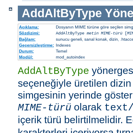
AddAltByType
Yöne
Açıklama:
Dosyanın MIME türüne göre seçilen simgen
Sözdizimi:
AddAltByType
metin
MIME-türü
[
MI
Bağlam:
sunucu geneli, sanal konak, dizin, .htacc
Geçersizleştirme:
Indexes
Durum:
Temel
Modül:
mod_autoindex
yönerges
AddAltByType
seçeneğiyle üretilen dizin
simgesinin yerinde gösteri
olarak
MIME-türü
text
içerik türü belirtilmelidir.
karakterleri içeriyorsa tırn