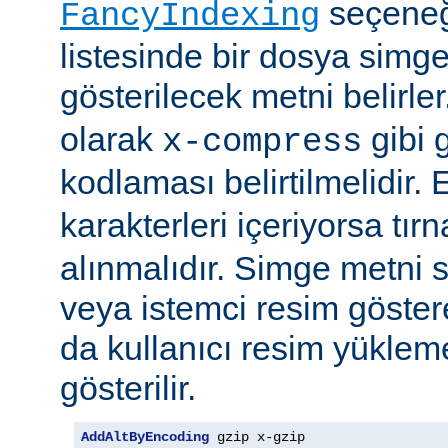
seçeneği
FancyIndexing
listesinde bir dosya simge
gösterilecek metni belirler
olarak
gibi g
x-compress
kodlaması belirtilmelidir.
karakterleri içeriyorsa tırn
alınmalıdır. Simge metni
veya istemci resim göster
da kullanıcı resim yüklem
gösterilir.
AddAltByEncoding
 gzip x-gzip