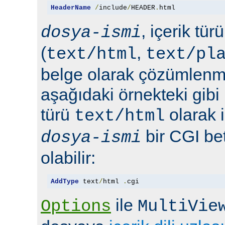
HeaderName
/
include
/
HEADER
.
html
, içerik tür
dosya-ismi
(
,
text/html
text/pl
belge olarak çözümlenmel
aşağıdaki örnekteki gibi 
türü
olarak 
text/html
bir CGI bet
dosya-ismi
olabilir:
AddType
 text
/
html 
.
cgi
ile
Options
MultiVie