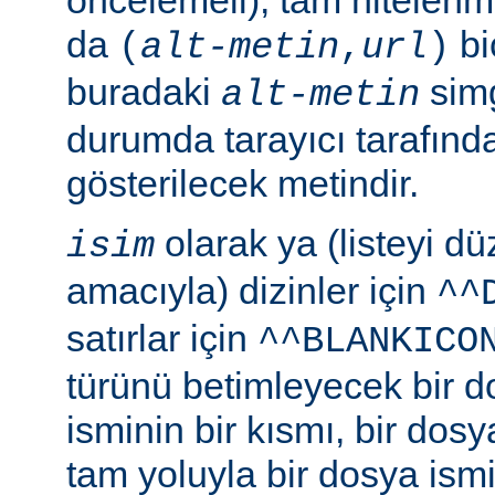
da
bi
(
alt-metin
,
url
)
buradaki
simg
alt-metin
durumda tarayıcı tarafınd
gösterilecek metindir.
olarak ya (listeyi 
isim
amacıyla) dizinler için
^^
satırlar için
^^BLANKICO
türünü betimleyecek bir d
isminin bir kısmı, bir dosy
tam yoluyla bir dosya ismi b